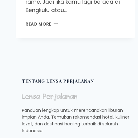
rame. Jadi jika kamu lagi berada di
Bengkulu atau…
BERIKUT
READ MORE
8
REKOMENDASI
CAFFE
DI
BENGKULU
BUKA
24
JAM
DAN
TENTANG LENSA PERJALANAN
INSTAGRAMABLE,
COCOK
NIH
UNTUK
Panduan lengkap untuk merencanakan liburan
YANG
impian Anda. Temukan rekomendasi hotel, kuliner
SUKA
lezat, dan destinasi healing terbaik di seluruh
NONGKRONG
Indonesia.