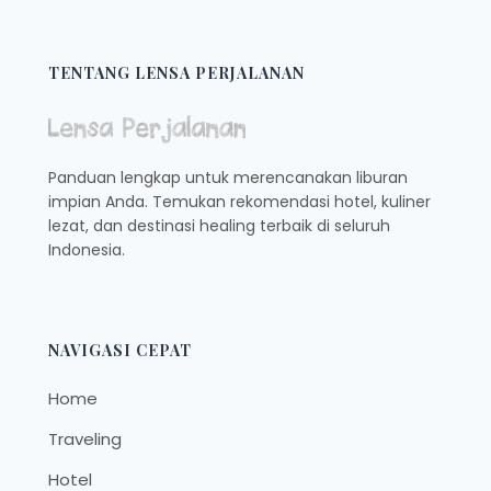
SUMATERA
SELATAN
YANG
TENTANG LENSA PERJALANAN
TERKENAL
DAN
PALING
DIREKOMENDASIKAN
Panduan lengkap untuk merencanakan liburan
impian Anda. Temukan rekomendasi hotel, kuliner
lezat, dan destinasi healing terbaik di seluruh
Indonesia.
NAVIGASI CEPAT
Home
Traveling
Hotel