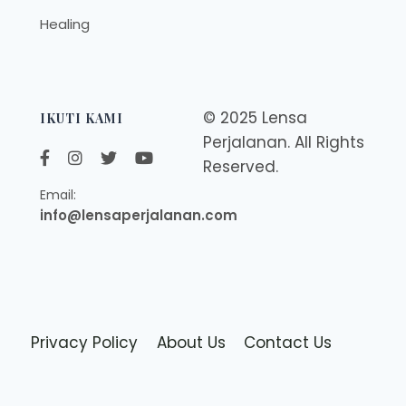
Healing
© 2025 Lensa
IKUTI KAMI
Perjalanan. All Rights
Reserved.
Email:
info@lensaperjalanan.com
Privacy Policy
About Us
Contact Us