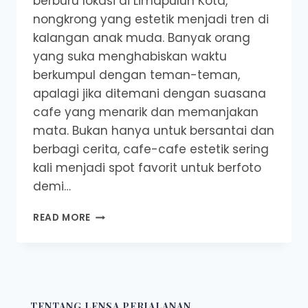
berburu lokasi di Limapuluh Kota,
nongkrong yang estetik menjadi tren di
kalangan anak muda. Banyak orang
yang suka menghabiskan waktu
berkumpul dengan teman-teman,
apalagi jika ditemani dengan suasana
cafe yang menarik dan memanjakan
mata. Bukan hanya untuk bersantai dan
berbagi cerita, cafe-cafe estetik sering
kali menjadi spot favorit untuk berfoto
demi…
6
READ MORE
CAFE
ESTETIK
DI
LIMAPULUH
KOTA,
PUNYA
TENTANG LENSA PERJALANAN