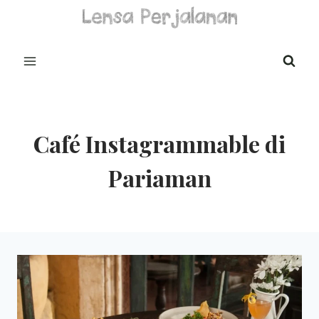
Skip
to
content
Café Instagrammable di
Pariaman