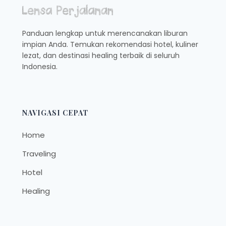
Panduan lengkap untuk merencanakan liburan
impian Anda. Temukan rekomendasi hotel, kuliner
lezat, dan destinasi healing terbaik di seluruh
Indonesia.
NAVIGASI CEPAT
Home
Traveling
Hotel
Healing