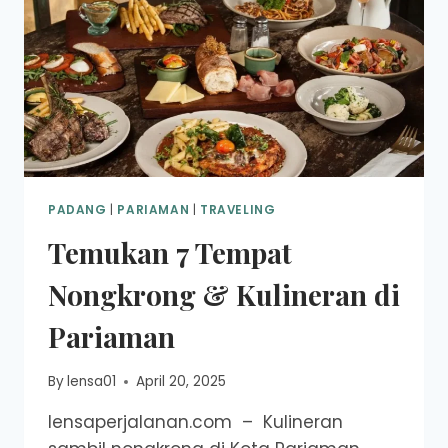
PADANG
|
PARIAMAN
|
TRAVELING
Temukan 7 Tempat
Nongkrong & Kulineran di
Pariaman
By
lensa01
April 20, 2025
lensaperjalanan.com – Kulineran