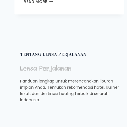
CAFE
READ MORE
DI
PAYAKUMBUH
YANG
COZY
DAN
COCOK
BUAT
NONGKRONG
TENTANG LENSA PERJALANAN
Panduan lengkap untuk merencanakan liburan
impian Anda. Temukan rekomendasi hotel, kuliner
lezat, dan destinasi healing terbaik di seluruh
Indonesia.