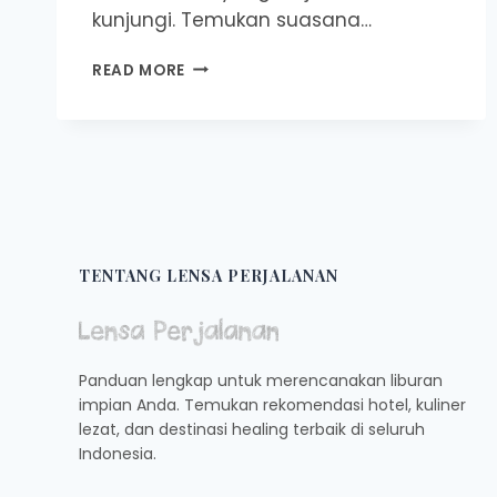
kunjungi. Temukan suasana…
REKOMENDASI
READ MORE
TEMPAT
CAFE
NONGKRONG
TERBAIK
DI
KOTA
PELALAWAN,
RIAU
UNTUK
TENTANG LENSA PERJALANAN
PENGALAMAN
SANTAI
DAN
ASIK
Panduan lengkap untuk merencanakan liburan
impian Anda. Temukan rekomendasi hotel, kuliner
lezat, dan destinasi healing terbaik di seluruh
Indonesia.