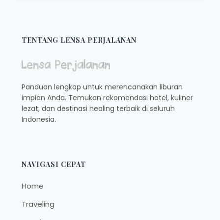
NGOPI
TERBAIK
DI
MUARAENIM,
TENTANG LENSA PERJALANAN
SANGAT
COCOK
UNTUK
BERSANTAI
Panduan lengkap untuk merencanakan liburan
SAMBIL
impian Anda. Temukan rekomendasi hotel, kuliner
NIKMATI
lezat, dan destinasi healing terbaik di seluruh
SUASANA
KOTA
Indonesia.
NAVIGASI CEPAT
Home
Traveling