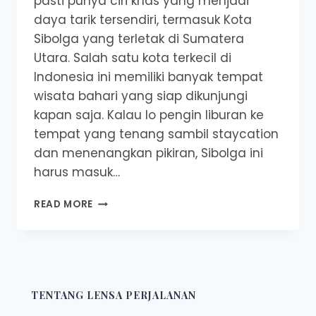
pasti punya ciri khas yang menjadi
daya tarik tersendiri, termasuk Kota
Sibolga yang terletak di Sumatera
Utara. Salah satu kota terkecil di
Indonesia ini memiliki banyak tempat
wisata bahari yang siap dikunjungi
kapan saja. Kalau lo pengin liburan ke
tempat yang tenang sambil staycation
dan menenangkan pikiran, Sibolga ini
harus masuk…
REKOMENDASI
READ MORE
TEMPAT
NONGKRONG
DI
SIBOLGA
YANG
WAJIB
TENTANG LENSA PERJALANAN
LO