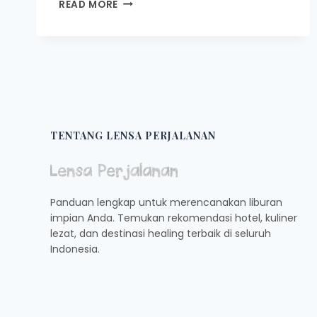
CAFE
READ MORE
DI
PAYAKUMBUH
YANG
COZY
DAN
COCOK
BUAT
NONGKRONG
TENTANG LENSA PERJALANAN
Panduan lengkap untuk merencanakan liburan
impian Anda. Temukan rekomendasi hotel, kuliner
lezat, dan destinasi healing terbaik di seluruh
Indonesia.