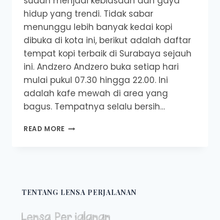
sudah menjadi kebiasaan dan gaya
hidup yang trendi. Tidak sabar
menunggu lebih banyak kedai kopi
dibuka di kota ini, berikut adalah daftar
tempat kopi terbaik di Surabaya sejauh
ini. Andzero Andzero buka setiap hari
mulai pukul 07.30 hingga 22.00. Ini
adalah kafe mewah di area yang
bagus. Tempatnya selalu bersih…
10
READ MORE
TEMPAT
NONGKRONG
KEKINIAN
TEMATIK
&
ESTETIK
TENTANG LENSA PERJALANAN
DI
SURABAYA