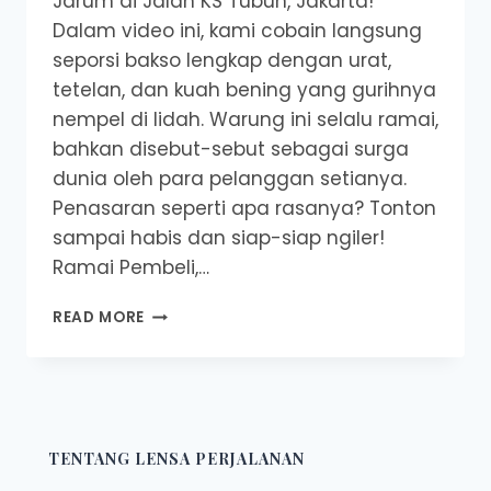
Jarum di Jalan KS Tubun, Jakarta!
Dalam video ini, kami cobain langsung
seporsi bakso lengkap dengan urat,
tetelan, dan kuah bening yang gurihnya
nempel di lidah. Warung ini selalu ramai,
bahkan disebut-sebut sebagai surga
dunia oleh para pelanggan setianya.
Penasaran seperti apa rasanya? Tonton
sampai habis dan siap-siap ngiler!
Ramai Pembeli,…
BAKSO
READ MORE
KUMIS
JARUM:
SAJIAN
LEGENDARIS
DI
JALAN
TENTANG LENSA PERJALANAN
KS