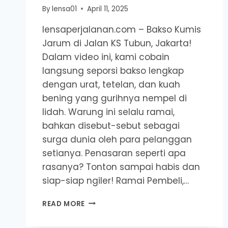
By
lensa01
April 11, 2025
lensaperjalanan.com – Bakso Kumis
Jarum di Jalan KS Tubun, Jakarta!
Dalam video ini, kami cobain
langsung seporsi bakso lengkap
dengan urat, tetelan, dan kuah
bening yang gurihnya nempel di
lidah. Warung ini selalu ramai,
bahkan disebut-sebut sebagai
surga dunia oleh para pelanggan
setianya. Penasaran seperti apa
rasanya? Tonton sampai habis dan
siap-siap ngiler! Ramai Pembeli,…
BAKSO
READ MORE
KUMIS
JARUM: