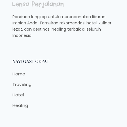
Panduan lengkap untuk merencanakan liburan
impian Anda. Temukan rekomendasi hotel, kuliner
lezat, dan destinasi healing terbaik di seluruh
Indonesia.
NAVIGASI CEPAT
Home
Traveling
Hotel
Healing