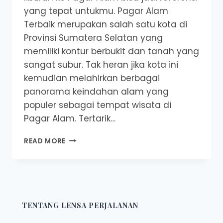
yang tepat untukmu. Pagar Alam
Terbaik merupakan salah satu kota di
Provinsi Sumatera Selatan yang
memiliki kontur berbukit dan tanah yang
sangat subur. Tak heran jika kota ini
kemudian melahirkan berbagai
panorama keindahan alam yang
populer sebagai tempat wisata di
Pagar Alam. Tertarik…
MENJELAJAHI
READ MORE
8
OBJEK
WISATA
DI
PAGAR
ALAM
TENTANG LENSA PERJALANAN
TERBAIK