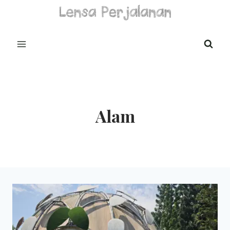
Skip
to
content
Alam