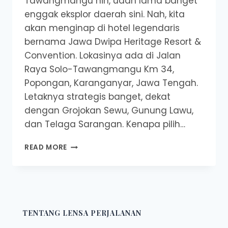
Tawangmangu nih, udah lama banget
enggak eksplor daerah sini. Nah, kita
akan menginap di hotel legendaris
bernama Jawa Dwipa Heritage Resort &
Convention. Lokasinya ada di Jalan
Raya Solo-Tawangmangu Km 34,
Popongan, Karanganyar, Jawa Tengah.
Letaknya strategis banget, dekat
dengan Grojokan Sewu, Gunung Lawu,
dan Telaga Sarangan. Kenapa pilih…
REVIEW
READ MORE
JAWA
DWIPA
HERITAGE
:
HOTEL
BERNUANSA
TENTANG LENSA PERJALANAN
MAJAPAHIT