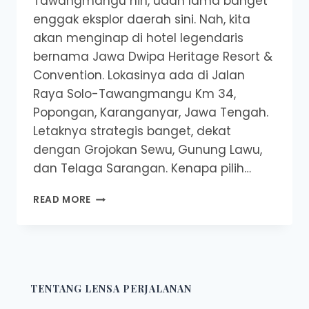
Tawangmangu nih, udah lama banget
enggak eksplor daerah sini. Nah, kita
akan menginap di hotel legendaris
bernama Jawa Dwipa Heritage Resort &
Convention. Lokasinya ada di Jalan
Raya Solo-Tawangmangu Km 34,
Popongan, Karanganyar, Jawa Tengah.
Letaknya strategis banget, dekat
dengan Grojokan Sewu, Gunung Lawu,
dan Telaga Sarangan. Kenapa pilih…
REVIEW
READ MORE
JAWA
DWIPA
HERITAGE
:
HOTEL
BERNUANSA
TENTANG LENSA PERJALANAN
MAJAPAHIT