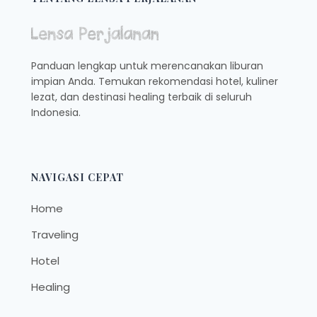
WAJIB
DIJELAJAHI
Panduan lengkap untuk merencanakan liburan
impian Anda. Temukan rekomendasi hotel, kuliner
lezat, dan destinasi healing terbaik di seluruh
Indonesia.
NAVIGASI CEPAT
Home
Traveling
Hotel
Healing