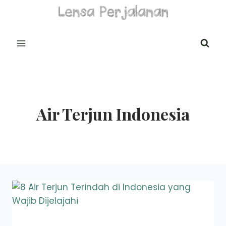
Skip
to
content
Air Terjun Indonesia