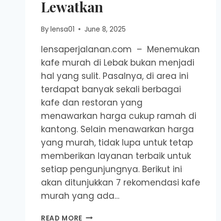
Lewatkan
By
lensa01
June 8, 2025
lensaperjalanan.com – Menemukan
kafe murah di Lebak bukan menjadi
hal yang sulit. Pasalnya, di area ini
terdapat banyak sekali berbagai
kafe dan restoran yang
menawarkan harga cukup ramah di
kantong. Selain menawarkan harga
yang murah, tidak lupa untuk tetap
memberikan layanan terbaik untuk
setiap pengunjungnya. Berikut ini
akan ditunjukkan 7 rekomendasi kafe
murah yang ada…
5
READ MORE