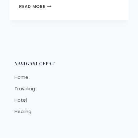
5
READ MORE
CAFE
TEMPAT
NONGKRONG
DI
PANDEGLANG
HITS
&
COZY
BUAT
NAVIGASI CEPAT
KONGKOW
Home
Traveling
Hotel
Healing