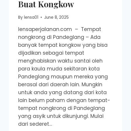
Buat Kongkow
By
lensa01
June 8, 2025
lensaperjalanan.com – Tempat
nongkrong di Pandeglang – Ada
banyak tempat kongkow yang bisa
dijadikan sebagai tempat
menghabiskan waktu santai oleh
para kaula muda sekitaran kota
Pandeglang maupun mereka yang
berasal dari daerah lain. Mungkin
untuk anda yang datang dari kota
lain belum paham dengan tempat-
tempat nongkrong di Pandeglang
yang asyik untuk dikunjungi. Mulai
dari sederet…